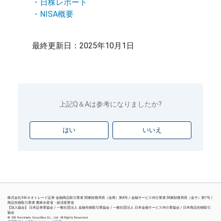
・日株レポート
・NISA概要
最終更新日：2025年10月1日
上記Q＆Aは参考になりましたか?
はい
いいえ
株式会社SBIネオトレード証券 金融商品取引業者 関東財務局長（金商）第8号 / 金融サービス仲介業者 関東財務局長（金サ）第7号 /
商品先物取引業者 農林水産省・経済産業省
【加入協会】 日本証券業協会 / 一般社団法人 金融先物取引業協会 / 一般社団法人 日本金融サービス仲介業協会 / 日本商品先物取引
協会
© SBI Neotrade Securities Co., Ltd. All Rights Reserved.