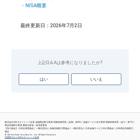
・NISA概要
最終更新日：2026年7月2日
上記Q＆Aは参考になりましたか?
はい
いいえ
株式会社SBIネオトレード証券 金融商品取引業者 関東財務局長（金商）第8号 / 金融サービス仲介業者 関東財務局長（金サ）第7号 /
商品先物取引業者 農林水産省・経済産業省
【加入協会】 日本証券業協会 / 一般社団法人 金融先物取引業協会 / 一般社団法人 日本金融サービス仲介業協会 / 日本商品先物取引
協会
© SBI Neotrade Securities Co., Ltd. All Rights Reserved.
信用取引ならSBIネオトレード証券