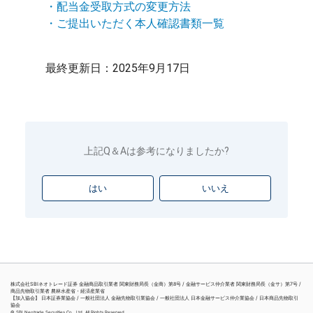
・配当金受取方式の変更方法
・ご提出いただく本人確認書類一覧
最終更新日：2025年9月17日
上記Q＆Aは参考になりましたか?
はい
いいえ
株式会社SBIネオトレード証券 金融商品取引業者 関東財務局長（金商）第8号 / 金融サービス仲介業者 関東財務局長（金サ）第7号 /
商品先物取引業者 農林水産省・経済産業省
【加入協会】 日本証券業協会 / 一般社団法人 金融先物取引業協会 / 一般社団法人 日本金融サービス仲介業協会 / 日本商品先物取引
協会
© SBI Neotrade Securities Co., Ltd. All Rights Reserved.